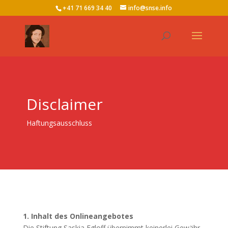
+41 71 669 34 40
info@snse.info
Disclaimer
Haftungsausschluss
1. Inhalt des Onlineangebotes
Die Stiftung Saskia Egloff übernimmt keinerlei Gewähr